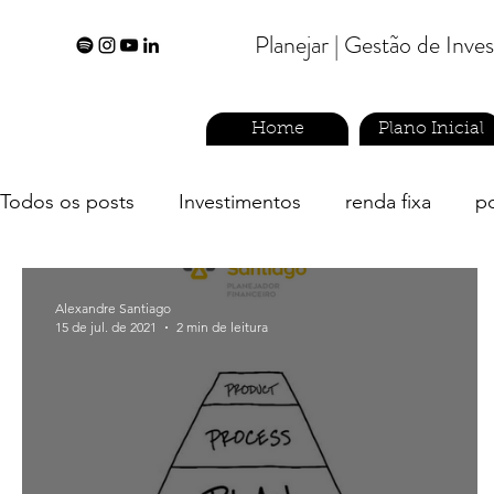
Planejar | Gestão de Inv
Home
Plano Inicial
Todos os posts
Investimentos
renda fixa
p
economizar
planejador financeiro
previdên
Alexandre Santiago
15 de jul. de 2021
2 min de leitura