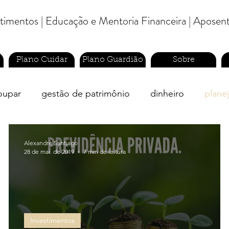
estimentos | Educação e Mentoria Financeira | Aposen
Plano Cuidar
Plano Guardião
Sobre
oupar
gestão de patrimônio
dinheiro
plane
cia
previdência privada
Alexandre Santiago
28 de mai. de 2019
7 min de leitura
Investimentos