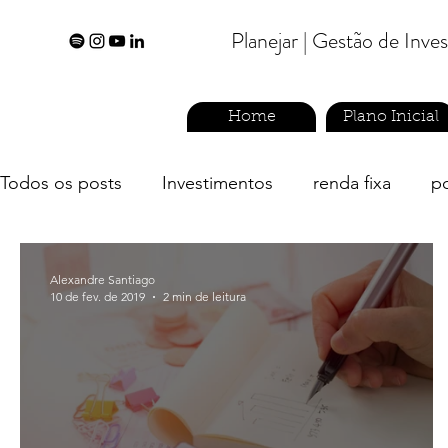
Planejar | Gestão de Inv
Home
Plano Inicial
Todos os posts
Investimentos
renda fixa
p
economizar
planejador financeiro
previdên
Alexandre Santiago
10 de fev. de 2019
2 min de leitura