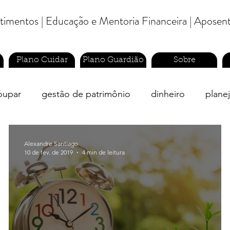
estimentos | Educação e Mentoria Financeira | Aposen
Plano Cuidar
Plano Guardião
Sobre
oupar
gestão de patrimônio
dinheiro
plane
cia
previdência privada
Alexandre Santiago
10 de fev. de 2019
4 min de leitura