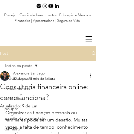
Planejar | Gestão de Investimentos | Educação e Mentoria
Financeira | Aposentadoria | Seguro de Vida
Post
Todos os posts
Alexandre Santiago
Todos os posts
22 de mai.
5 min de leitura
Consultoria financeira online:
Investimentos
como funciona?
renda fixa
Atualizado:
9 de jun.
poupar
Organizar as finanças pessoais ou 
gestão de patrimônio
familiares pode ser um desafio. Muitas 
vezes, a falta de tempo, conhecimento 
dinheiro