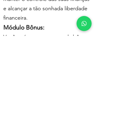
e alcançar a tão sonhada liberdade
financeira.
Módulo Bônus:
Você terá acesso a uma aula bônus
exclusiva sobre "Penduricalhos
Financeiros": aqueles gastos
desnecessários que sugam seu
dinheiro sem você perceber. Você
vai se surpreender com o quanto
poderá economizar eliminando-os!
Veja tudo que você vai
receber: