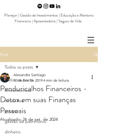
Planejar | Gestão de Investimentos | Educação e Mentoria
Financeira | Aposentadoria | Seguro de Vida
Post
Todos os posts
Alexandre Santiago
Todos os posts
10 de fev. de 2019
4 min de leitura
Penduricalhos Financeiros -
Investimentos
Detox em suas Finanças
renda fixa
Pessoais
poupar
Atualizado:
26 de set. de 2024
gestão de patrimônio
dinheiro