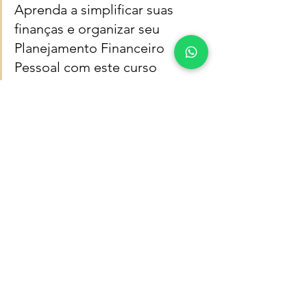
Aprenda a simplificar suas 
finanças e organizar seu 
Planejamento Financeiro 
Pessoal com este curso 
abrangente. Com a orientação 
de especialistas, você ganhará 
maior consciência sobre sua 
vida financeira, determinará 
seus objetivos financeiros e 
adquirirá estratégias práticas 
para alcançar a situação 
financeira desejada. 
Este curso é essencial para 
quem busca economizar, ter 
tranquilidade financeira e 
alcançar a estabilidade 