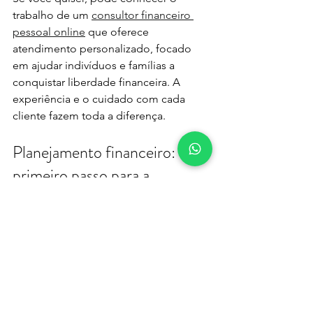
trabalho de um 
consultor financeiro 
pessoal online
 que oferece 
atendimento personalizado, focado 
em ajudar indivíduos e famílias a 
conquistar liberdade financeira. A 
experiência e o cuidado com cada 
cliente fazem toda a diferença.
Planejamento financeiro: o 
primeiro passo para a 
liberdade
O planejamento financeiro é a base 
para alcançar a tão sonhada liberdade 
financeira. Com ele, você consegue 
organizar suas finanças, controlar 
gastos, investir com segurança e se 