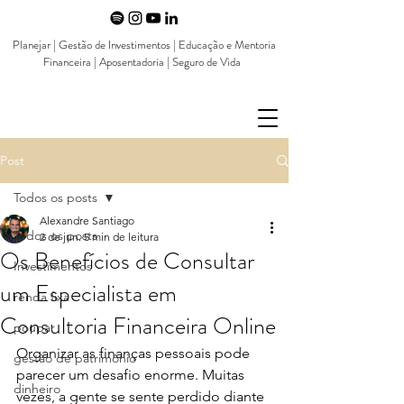
Planejar | Gestão de Investimentos | Educação e Mentoria
Financeira | Aposentadoria | Seguro de Vida
Post
Todos os posts
Alexandre Santiago
Todos os posts
2 de jun.
5 min de leitura
Os Benefícios de Consultar
Investimentos
um Especialista em
renda fixa
Consultoria Financeira Online
poupar
Organizar as finanças pessoais pode 
gestão de patrimônio
parecer um desafio enorme. Muitas 
dinheiro
vezes, a gente se sente perdido diante 