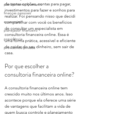
de tantas opções, contas para pagar, 
planejamento financeiro
investimentos para fazer e sonhos para 
finanças pessoais
realizar. Foi pensando nisso que decidi 
economizar
compartilhar com você os benefícios 
de consultar um especialista em 
planejador financeiro
consultoria financeira online. Essa é 
previdência
uma forma prática, acessível e eficiente 
de cuidar do seu dinheiro, sem sair de 
previdência privada
casa.
Por que escolher a 
consultoria financeira online?
A consultoria financeira online tem 
crescido muito nos últimos anos. Isso 
acontece porque ela oferece uma série 
de vantagens que facilitam a vida de 
quem busca controle e planejamento 