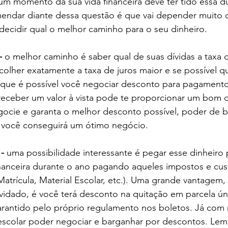
 momento da sua vida financeira deve ter tido essa dú
dar diante dessa questão é que vai depender muito d
a decidir qual o melhor caminho para o seu dinheiro. 
-
 o melhor caminho é saber qual de suas dívidas a taxa 
scolher exatamente a taxa de juros maior e se possível qu
ar que é possível você negociar desconto para pagamento 
receber um valor à vista pode te proporcionar um bom 
Negocie e garanta o melhor desconto possível, poder de
 você conseguirá um ótimo negócio.
 -
 uma possibilidade interessante é pegar esse dinheiro p
nanceira durante o ano pagando aqueles impostos e cust
Matrícula, Material Escolar, etc.). Uma grande vantagem
vidado, é você terá desconto na quitação em parcela ún
arantido pelo próprio regulamento nos boletos. Já com 
l escolar poder negociar e barganhar por descontos. Le