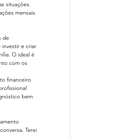
s situações. 
gações mensais 
 de 
nvestir e criar 
lia. O ideal é 
ento com os 
o financeiro 
rofissional 
agnóstico bem 
conversa. Terei 