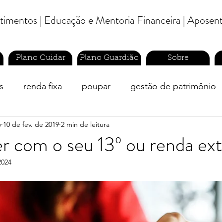
estimentos | Educação e Mentoria Financeira | Aposen
Plano Cuidar
Plano Guardião
Sobre
s
renda fixa
poupar
gestão de patrimônio
o
10 de fev. de 2019
2 min de leitura
finanças pessoais
economizar
planejador finan
r com o seu 13º ou renda ex
2024