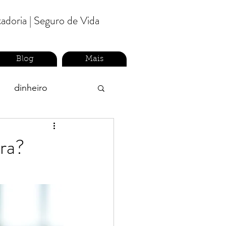
tadoria | Seguro de Vida
Blog
Mais
dinheiro
ceiro
previdência
tra?