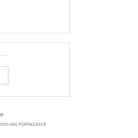
A de Poupança!
ro
0150-060, FORTALEZA/CE