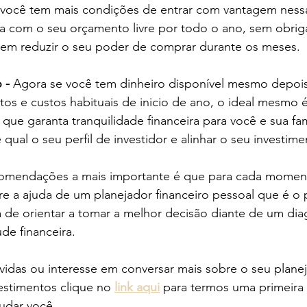
 você tem mais condições de entrar com vantagem nessa
ca com o seu orçamento livre por todo o ano, sem obri
em reduzir o seu poder de comprar durante os meses.
 - 
Agora se você tem dinheiro disponível mesmo depois
os e custos habituais de inicio de ano, o ideal mesmo é i
que garanta tranquilidade financeira para você e sua famí
 qual o seu perfil de investidor e alinhar o seu investim
comendações a mais importante é que para cada moment
e a ajuda de um planejador financeiro pessoal que é o p
a de orientar a tomar a melhor decisão diante de um di
úde financeira.
vestimentos clique no 
link aqui
 para termos uma primeira 
udar você. 