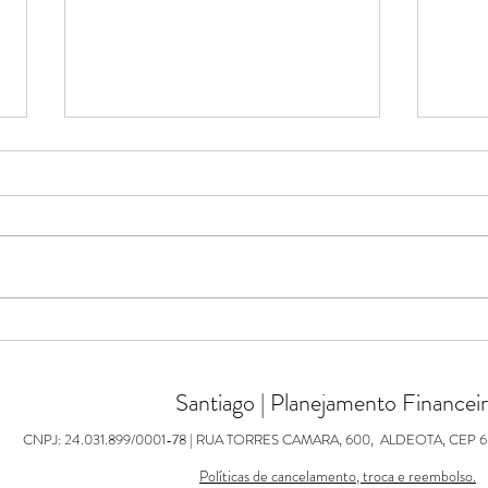
CHEG
Previdência Privada - Fazer ou
não fazer, eis a questão?
Santiago | Planejamento Financei
C
NPJ: 24.031.899/0001-78 | RUA TORRES CAMARA, 600,
ALDEOTA, CEP 6
Políticas de cancelamento, troca e reembolso.