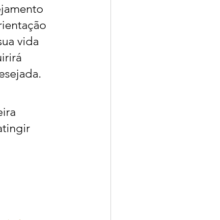
ejamento 
rientação 
sua vida 
rirá 
esejada. 
ira 
tingir 