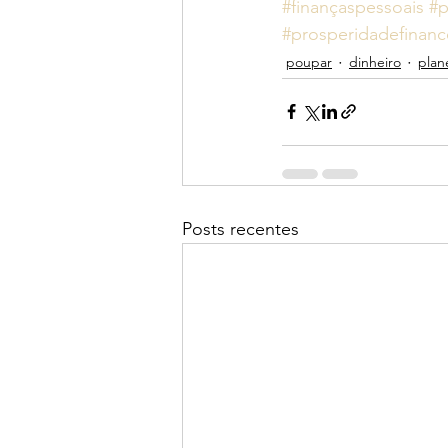
#finançaspessoais
#p
#prosperidadefinanc
poupar
dinheiro
plan
Posts recentes