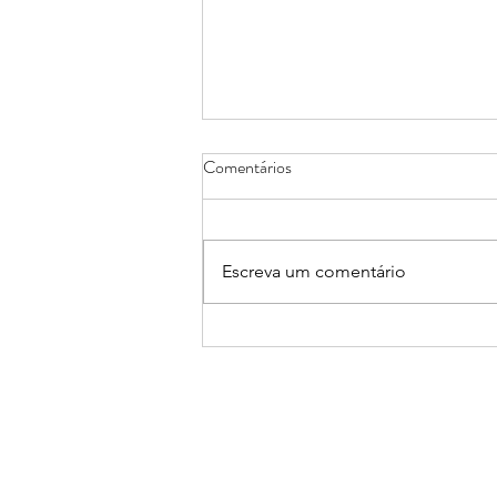
Comentários
Escreva um comentário
Planejar é preciso...