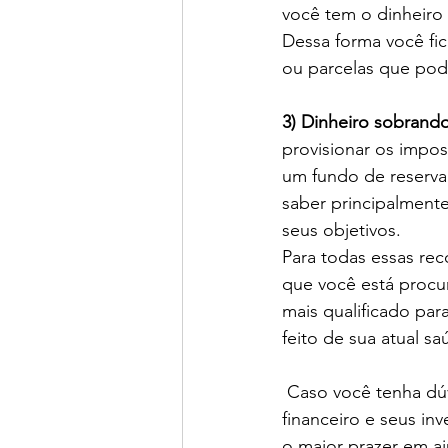
você tem o dinheiro
Dessa forma você fi
ou parcelas que pod
3) Dinheiro sobrando
provisionar os impost
um fundo de reserva 
saber principalmente
seus objetivos.
Para todas essas re
que você está procur
mais qualificado par
feito de sua atual sa
 Caso você tenha dúvidas ou interesse em conversar mais sobre o seu planejamento 
financeiro e seus in
o maior prazer em aj