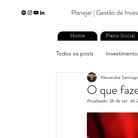
Planejar | Gestão de Inv
Home
Plano Inicial
Todos os posts
Investimento
Alexandre Santiag
planejamento financeiro
O que faze
Atualizado:
26 de set. de 
previdência privada