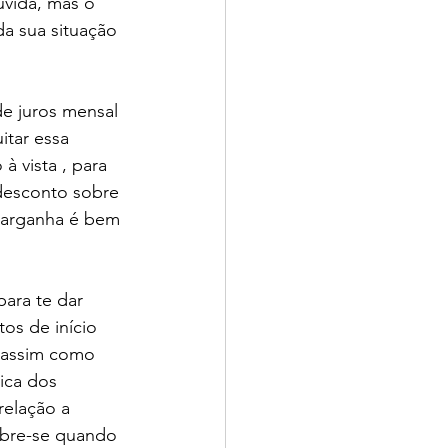
vida, mas o 
a sua situação 
de juros mensal 
itar essa 
à vista , para 
desconto sobre 
 barganha é bem 
ara te dar 
os de início 
, assim como 
ica dos 
relação a 
mbre-se quando 