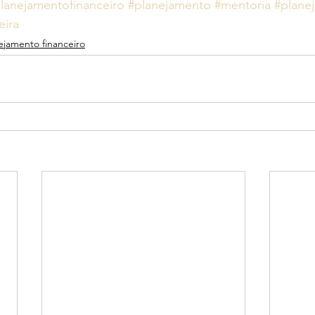
lanejamentofinanceiro
#planejamento
#mentoria
#planej
eira
ejamento financeiro