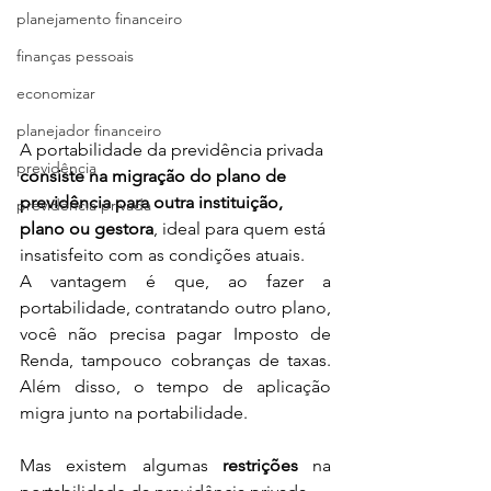
planejamento financeiro
finanças pessoais
economizar
planejador financeiro
A portabilidade da previdência privada 
previdência
consiste na migração do plano de 
previdência para outra instituição, 
previdência privada
plano ou gestora
, ideal para quem está 
insatisfeito com as condições atuais.
A vantagem é que, ao fazer a 
portabilidade, contratando outro plano, 
você não precisa pagar Imposto de 
Renda, tampouco cobranças de taxas. 
Além disso, o tempo de aplicação 
migra junto na portabilidade. 
Mas existem algumas 
restrições
 na 