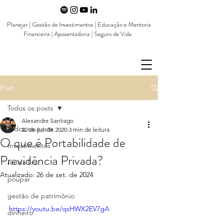
Planejar | Gestão de Investimentos | Educação e Mentoria
Financeira | Aposentadoria | Seguro de Vida
Post
Todos os posts
Alexandre Santiago
Todos os posts
22 de jul. de 2020
3 min de leitura
O que é Portabilidade de
Investimentos
Previdência Privada?
renda fixa
Atualizado:
26 de set. de 2024
poupar
gestão de patrimônio
https://youtu.be/qsHWX2EV7gA
dinheiro