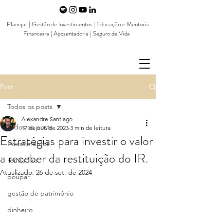
Planejar | Gestão de Investimentos | Educação e Mentoria
Financeira | Aposentadoria | Seguro de Vida
Post
Todos os posts
Alexandre Santiago
Todos os posts
17 de out. de 2023
3 min de leitura
Estratégias para investir o valor
Investimentos
a receber da restituição do IR.
renda fixa
Atualizado:
26 de set. de 2024
poupar
gestão de patrimônio
dinheiro