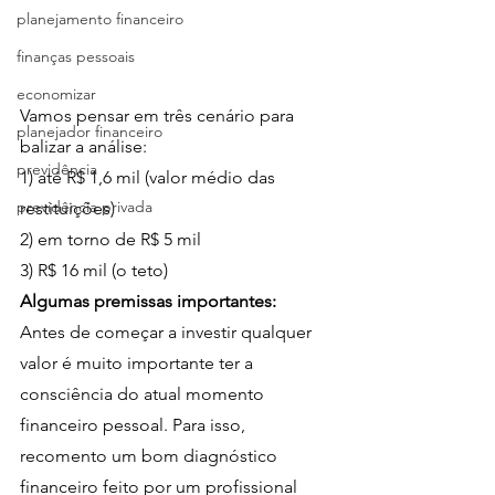
planejamento financeiro
finanças pessoais
economizar
Vamos pensar em três cenário para 
planejador financeiro
balizar a análise:
previdência
1) até R$ 1,6 mil (valor médio das 
previdência privada
restituições)
2) em torno de R$ 5 mil
3) R$ 16 mil (o teto)
Algumas premissas importantes:
Antes de começar a investir qualquer 
valor é muito importante ter a 
consciência do atual momento 
financeiro pessoal. Para isso, 
recomento um bom diagnóstico 
financeiro feito por um profissional 