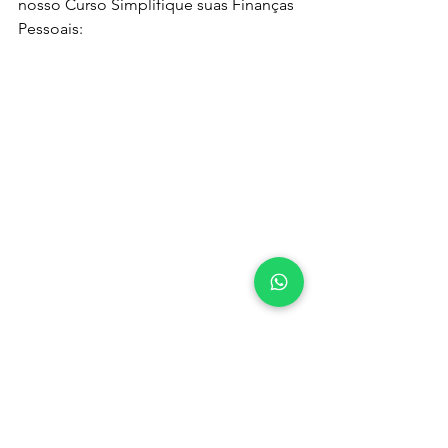
nosso Curso Simplifique suas Finanças 
Pessoais: 
Aprenda a simplificar suas 
finanças e organizar seu 
Planejamento Financeiro 