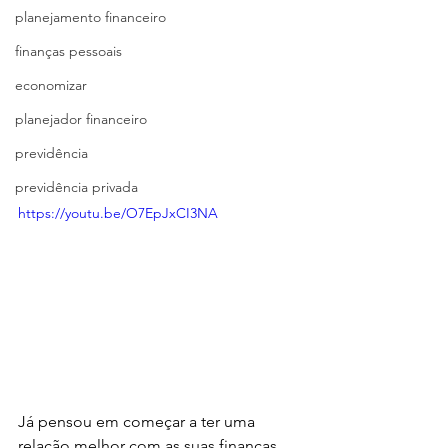
planejamento financeiro
finanças pessoais
economizar
planejador financeiro
previdência
previdência privada
https://youtu.be/O7EpJxCI3NA
Já pensou em começar a ter uma 
relação melhor com as suas finanças 