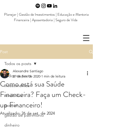
Planejar | Gestão de Investimentos | Educação e Mentoria
Financeira | Aposentadoria | Seguro de Vida
Post
Todos os posts
Alexandre Santiago
Todos os posts
27 de fev. de 2020
1 min de leitura
Como está sua Saúde
Investimentos
Financeira? Faça um Check-
renda fixa
up Financeiro!
poupar
Atualizado:
26 de set. de 2024
gestão de patrimônio
dinheiro