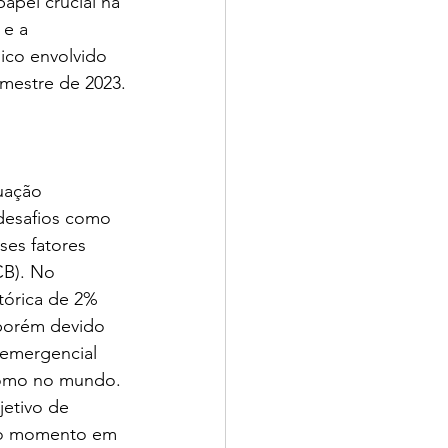
apel crucial na 
 e a 
ico envolvido 
mestre de 2023.
uação 
desafios como 
ses fatores 
CB). No 
tórica de 2% 
 porém devido 
 emergencial 
 como no mundo. 
etivo de 
é o momento em 