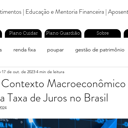
estimentos | Educação e Mentoria Financeira | Aposen
Plano Cuidar
Plano Guardião
Sobre
s
renda fixa
poupar
gestão de patrimônio
o
17 de out. de 2023
4 min de leitura
finanças pessoais
economizar
planejador finan
o Contexto Macroeconômico
 Taxa de Juros no Brasil
2024