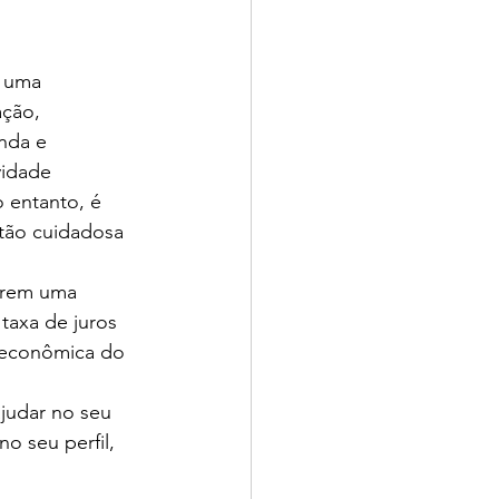
e uma 
ção, 
nda e 
vidade 
 entanto, é 
stão cuidadosa 
arem uma 
taxa de juros 
e econômica do 
judar no seu 
o seu perfil, 