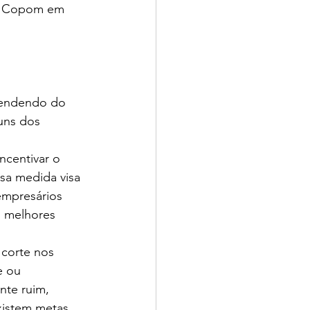
do Copom em 
pendendo do 
uns dos 
ncentivar o 
sa medida visa 
empresários 
m melhores 
 corte nos 
e ou 
nte ruim, 
xistem metas 