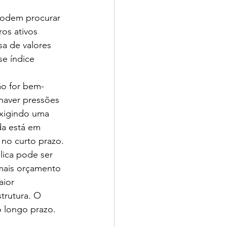
podem procurar 
ros ativos 
sa de valores 
e índice 
ão for bem-
haver pressões 
exigindo uma 
da está em 
 no curto prazo.
lica pode ser 
mais orçamento 
ior 
trutura. O 
o longo prazo.