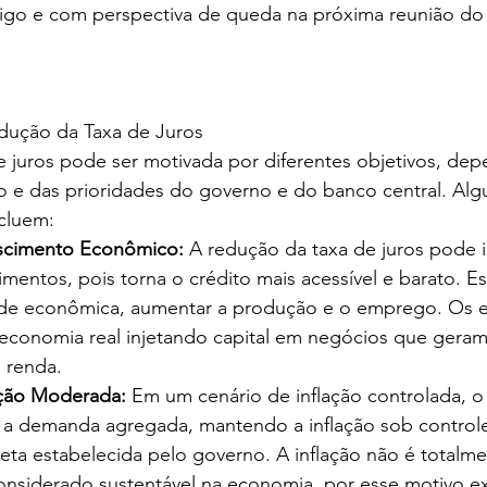
tigo e com perspectiva de queda na próxima reunião 
edução da Taxa de Juros
e juros pode ser motivada por diferentes objetivos, de
 das prioridades do governo e do banco central. Alg
ncluem:
escimento Econômico:
 A redução da taxa de juros pode i
mentos, pois torna o crédito mais acessível e barato. Es
dade econômica, aumentar a produção e o emprego. Os 
a economia real injetando capital em negócios que gera
 renda.
ação Moderada: 
Em um cenário de inflação controlada, o
r a demanda agregada, mantendo a inflação sob control
ta estabelecida pelo governo. A inflação não é totalme
onsiderado sustentável na economia, por esse motivo e