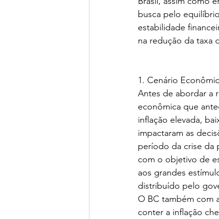
Brasil, assim como 
busca pelo equilíbri
estabilidade finance
na redução da taxa 
1. Cenário Econômi
Antes de abordar a r
econômica que antec
inflação elevada, ba
impactaram as decisõ
período da crise da 
com o objetivo de e
aos grandes estímul
distribuído pelo go
O BC também com a 
conter a inflação c