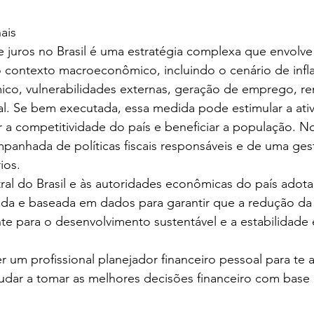
ais
e juros no Brasil é uma estratégia complexa que envolv
 contexto macroeconômico, incluindo o cenário de infla
co, vulnerabilidades externas, geração de emprego, re
cal. Se bem executada, essa medida pode estimular a ati
a competitividade do país e beneficiar a população. No
mpanhada de políticas fiscais responsáveis e de uma ge
ios.
al do Brasil e às autoridades econômicas do país adot
da e baseada em dados para garantir que a redução da 
nte para o desenvolvimento sustentável e a estabilidad
 um profissional planejador financeiro pessoal para te a
udar a tomar as melhores decisões financeiro com base n
 