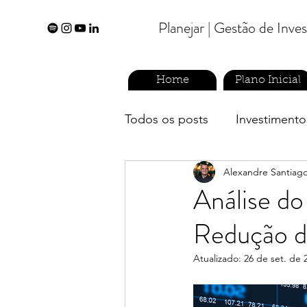
Planejar | Gestão de Inv
Home
Plano Inicial
Todos os posts
Investimento
Alexandre Santiag
planejamento financeiro
Análise d
Redução da
previdência privada
Atualizado:
26 de set. de 