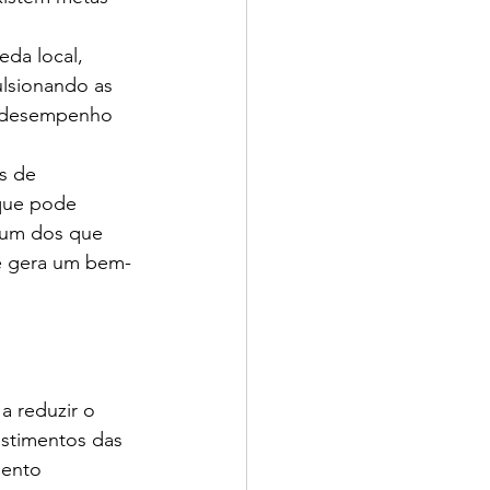
da local, 
lsionando as 
r desempenho 
s de 
 que pode 
é um dos que 
e gera um bem-
a reduzir o 
estimentos das 
mento 