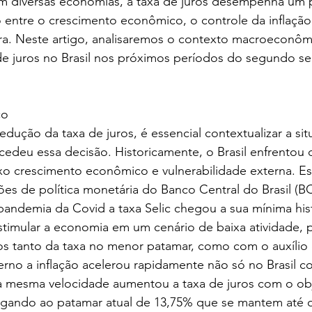
em diversas economias, a taxa de juros desempenha um p
o entre o crescimento econômico, o controle da inflação
ira. Neste artigo, analisaremos o contexto macroeconôm
de juros no Brasil nos próximos períodos do segundo se
co
edução da taxa de juros, é essencial contextualizar a sit
edeu essa decisão. Historicamente, o Brasil enfrentou 
ixo crescimento econômico e vulnerabilidade externa. Es
es de política monetária do Banco Central do Brasil (B
pandemia da Covid a taxa Selic chegou a sua mínima his
stimular a economia em um cenário de baixa atividade,
os tanto da taxa no menor patamar, como com o auxílio
verno a inflação acelerou rapidamente não só no Brasil
mesma velocidade aumentou a taxa de juros com o obj
hegando ao patamar atual de 13,75% que se mantem at