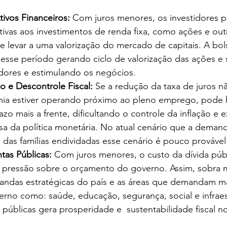
tivos Financeiros:
 Com juros menores, os investidores 
ativas aos investimentos de renda fixa, como ações e out
de levar a uma valorização do mercado de capitais. A bol
esse período gerando ciclo de valorização das ações e s
idores e estimulando os negócios.
ão e Descontrole Fiscal:
 Se a redução da taxa de juros n
mia estiver operando próximo ao pleno emprego, pode 
azo mais a frente, dificultando o controle da inflação e 
sa da política monetária. No atual cenário que a deman
das famílias endividadas esse cenário é pouco provável
tas Públicas:
 Com juros menores, o custo da dívida púb
 a pressão sobre o orçamento do governo. Assim, sobra 
andas estratégicas do país e as áreas que demandam ma
rno como: saúde, educação, segurança, social e infraes
s públicas gera prosperidade e  sustentabilidade fiscal n