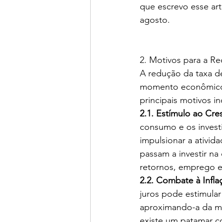
que escrevo esse ar
agosto.
2. Motivos para a R
A redução da taxa d
momento econômico e
principais motivos i
2.1. Estímulo ao Cr
consumo e os investi
impulsionar a ativi
passam a investir n
retornos, emprego e
2.2. Combate à Infl
juros pode estimula
aproximando-a da me
existe um patamar c