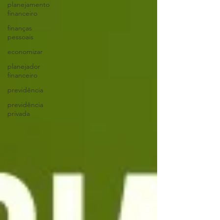
planejamento
financeiro
finanças
pessoais
economizar
planejador
financeiro
previdência
previdência
privada