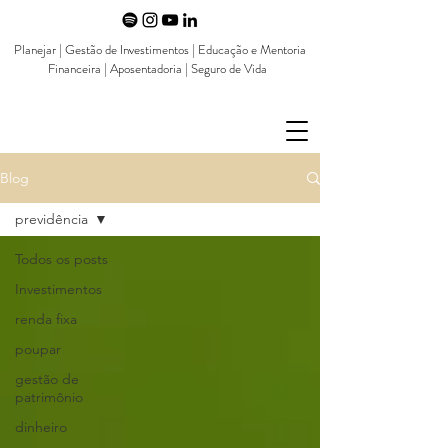
Planejar | Gestão de Investimentos | Educação e Mentoria
Financeira | Aposentadoria | Seguro de Vida
Blog
previdência
Todos os posts
Investimentos
renda fixa
poupar
gestão de
patrimônio
dinheiro