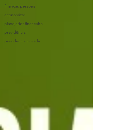
finanças pessoais
economizar
planejador financeiro
previdência
previdência privada