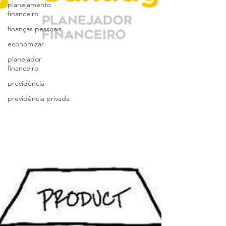
planejamento
financeiro
finanças pessoais
economizar
planejador
financeiro
previdência
previdência privada