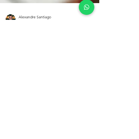
Alexandre Santiago
10 de fev. de 2019
2 min de leitura
poupar
O que fazer com o seu 13º ou
renda extra?
Todo mundo em algum momento da sua
vida financeira deve ter tido essa dúvida,
mas o que podemos recomendar diante
dessa questão é que vai...